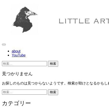
コ
ン
テ
ン
ツ
へ
ス
キ
ッ
プ
メ
ニ
about
YouTube
ュ
ー
検
索:
見つかりません
お探しのものは見つからないようです。検索が助けとなるかもし
検
索:
カテゴリー