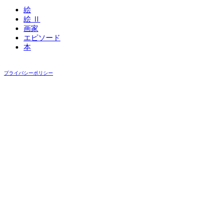
絵
絵 Ⅱ
画家
エピソード
本
プライバシーポリシー