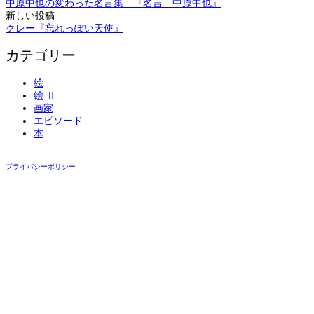
中原中也の変わった名言集 『名言 中原中也』
稿
新しい投稿
ナ
クレー『忘れっぽい天使』
ビ
カテゴリー
ゲ
絵
ー
絵 Ⅱ
シ
画家
エピソード
ョ
本
ン
プライバシーポリシー