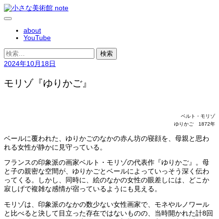
コ
ン
メ
テ
about
ニ
ン
YouTube
ュ
ツ
ー
へ
検
ス
索:
2024年10月18日
キ
ッ
モリゾ『ゆりかご』
プ
ベルト・モリゾ
ゆりかご 1872年
ベールに覆われた、ゆりかごのなかの赤ん坊の寝顔を、母親と思わ
れる女性が静かに見守っている。
フランスの印象派の画家ベルト・モリゾの代表作『ゆりかご』。母
と子の親密な空間が、ゆりかごとベールによっていっそう深く伝わ
ってくる。しかし、同時に、絵のなかの女性の眼差しには、どこか
寂しげで複雑な感情が宿っているようにも見える。
モリゾは、印象派のなかの数少ない女性画家で、モネやルノワール
と比べると決して目立った存在ではないものの、当時開かれた計8回