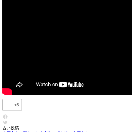
+5
F
投
古い投稿
T