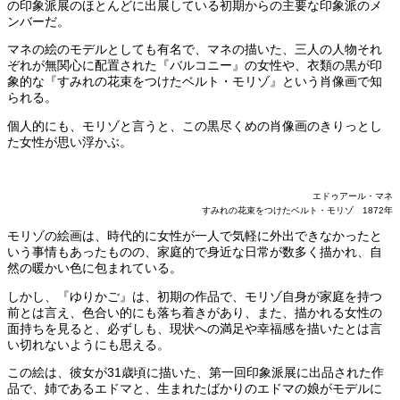
の印象派展のほとんどに出展している初期からの主要な印象派のメ
ンバーだ。
マネの絵のモデルとしても有名で、マネの描いた、三人の人物それ
ぞれが無関心に配置された『バルコニー』の女性や、衣類の黒が印
象的な『すみれの花束をつけたベルト・モリゾ』という肖像画で知
られる。
個人的にも、モリゾと言うと、この黒尽くめの肖像画のきりっとし
た女性が思い浮かぶ。
エドゥアール・マネ
すみれの花束をつけたベルト・モリゾ 1872年
モリゾの絵画は、時代的に女性が一人で気軽に外出できなかったと
いう事情もあったものの、家庭的で身近な日常が数多く描かれ、自
然の暖かい色に包まれている。
しかし、『ゆりかご』は、初期の作品で、モリゾ自身が家庭を持つ
前とは言え、色合い的にも落ち着きがあり、また、描かれる女性の
面持ちを見ると、必ずしも、現状への満足や幸福感を描いたとは言
い切れないようにも思える。
この絵は、彼女が31歳頃に描いた、第一回印象派展に出品された作
品で、姉であるエドマと、生まれたばかりのエドマの娘がモデルに