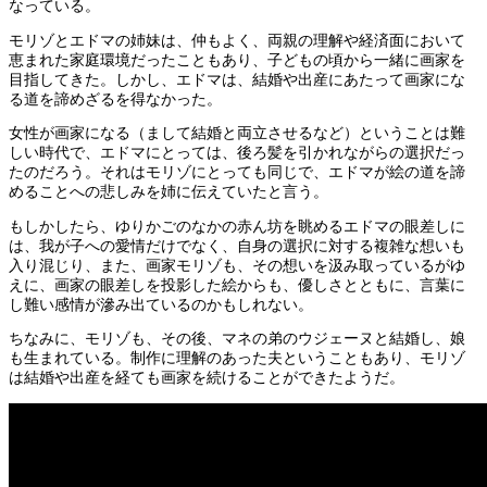
なっている。
モリゾとエドマの姉妹は、仲もよく、両親の理解や経済面において
恵まれた家庭環境だったこともあり、子どもの頃から一緒に画家を
目指してきた。しかし、エドマは、結婚や出産にあたって画家にな
る道を諦めざるを得なかった。
女性が画家になる（まして結婚と両立させるなど）ということは難
しい時代で、エドマにとっては、後ろ髪を引かれながらの選択だっ
たのだろう。それはモリゾにとっても同じで、エドマが絵の道を諦
めることへの悲しみを姉に伝えていたと言う。
もしかしたら、ゆりかごのなかの赤ん坊を眺めるエドマの眼差しに
は、我が子への愛情だけでなく、自身の選択に対する複雑な想いも
入り混じり、また、画家モリゾも、その想いを汲み取っているがゆ
えに、画家の眼差しを投影した絵からも、優しさとともに、言葉に
し難い感情が滲み出ているのかもしれない。
ちなみに、モリゾも、その後、マネの弟のウジェーヌと結婚し、娘
も生まれている。制作に理解のあった夫ということもあり、モリゾ
は結婚や出産を経ても画家を続けることができたようだ。