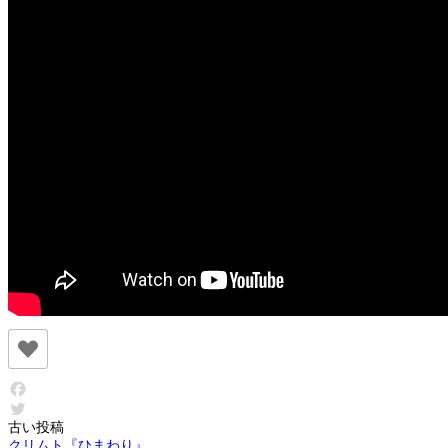
F
投
古い投稿
T
クリムト『ひまわり』