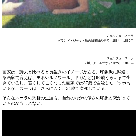
ジョルジュ・スーラ
グランド・ジャット島の日曜日の午後 1884 – 1886年
ジョルジュ・スーラ
セーヌ川、クールブヴォワにて 1885年
画家は、詩人と比べると長生きのイメージがある。印象派に関連す
る画家で言えば、モネやルノワール、ドガなどは80歳くらいまで生
きているし、若くして亡くなった画家では37歳で自殺したゴッホも
いるが、スーラは、さらに若く、31歳で病死している。
そんなスーラの夭折の生涯も、自分のなかの儚さの印象と繋がって
いるのかもしれない。