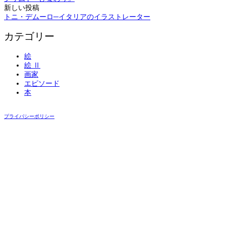
稿
新しい投稿
ナ
トニ・デムーロ─イタリアのイラストレーター
ビ
カテゴリー
ゲ
絵
ー
絵 Ⅱ
シ
画家
エピソード
ョ
本
ン
プライバシーポリシー