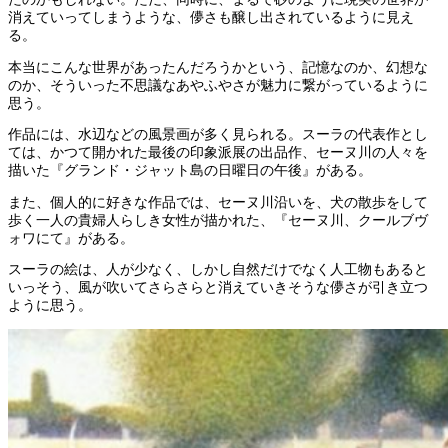
消えていってしまうような、儚さも醸し出されているように見え
る。
本当にこんな世界があったんだろうかという、記憶なのか、幻想な
のか、そういった不思議なあやふやさが魅力に繋がっているように
思う。
作品には、水辺などの風景画が多く見られる。スーラの代表作とし
ては、かつて開かれた最後の印象派展の出品作、セーヌ川の人々を
描いた『グランド・ジャット島の日曜日の午後』がある。
また、個人的に好きな作品では、セーヌ川沿いを、犬の散歩をして
歩く一人の貴婦人らしき女性が描かれた、『セーヌ川、クールブヴ
ォワにて』がある。
スーラの絵は、人が少なく、しかし自然だけでなく人工物もあると
いっそう、風が吹いてさらさらと消えていきそうな儚さが引き立つ
ように思う。