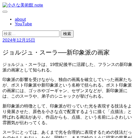
コ
ン
メ
テ
about
ニ
ン
YouTube
ュ
ツ
ー
へ
検
ス
索:
2024年12月15日
キ
ッ
ジョルジュ・スーラ──新印象派の画家
プ
ジョルジュ・スーラは、19世紀後半に活躍した、フランスの新印象
派の画家として知られる。
印象派の影響を受けながら、独自の画風を確立していった画家たち
が、ポスト印象派や新印象派という名称で括られる。ポスト印象派
の画家には、ゴッホやゴーギャン、セザンヌなどが、新印象派に
は、このスーラや、弟子のシニャックが挙げられる。
新印象派の特徴として、印象派が行っていた光を表現する技法をよ
り発展させた、原色を小さな点で配置するように描く「点描法」と
呼ばれる画法があり、作品からも、点描、という名前にふさわしい
雰囲気が伝わってくる。
スーラにとっては、あくまで光を合理的に表現するための技法だっ
たのかもしれない。ただ、同時に、まるで砂のように現実の世界が