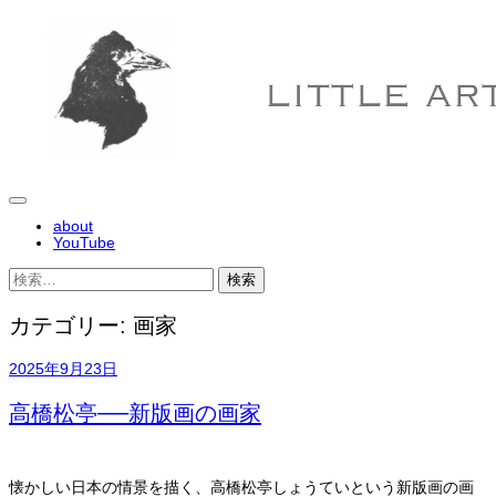
コ
ン
テ
ン
ツ
へ
ス
キ
ッ
プ
メ
about
ニ
YouTube
ュ
ー
検
索:
カテゴリー:
画家
2025年9月23日
高橋松亭──新版画の画家
懐かしい日本の情景を描く、高橋松亭しょうていという新版画の画