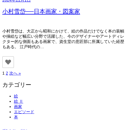
2024年11月1日
小村雪岱──日本画家・図案家
小村雪岱は、大正から昭和にかけて、絵の作品だけでなく本の装幀
や挿絵など幅広い分野で活躍した、今のデザイナーやアートディレ
クター的な側面もある画家で、資生堂の意匠部に所属していた経歴
もある。 江戸時代の…
投
1
2
次へ »
稿
カテゴリー
の
絵
ペ
絵 Ⅱ
ー
画家
エピソード
ジ
本
送
り