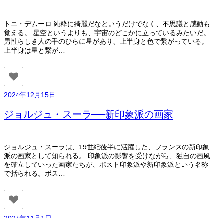
トニ・デムーロ 純粋に綺麗だなというだけでなく、不思議と感動も
覚える。 星空というよりも、宇宙のどこかに立っているみたいだ。
男性らしき人の手のひらに星があり、上半身と色で繋がっている。
上半身は星と繋が…
2024年12月15日
ジョルジュ・スーラ──新印象派の画家
ジョルジュ・スーラは、19世紀後半に活躍した、フランスの新印象
派の画家として知られる。 印象派の影響を受けながら、独自の画風
を確立していった画家たちが、ポスト印象派や新印象派という名称
で括られる。ポス…